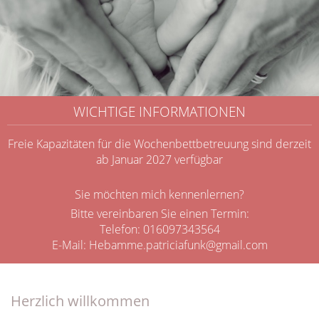
WICHTIGE INFORMATIONEN
Freie Kapazitäten für die Wochenbettbetreuung sind derzeit
ab Januar 2027 verfügbar
Sie möchten mich kennenlernen?
Bitte vereinbaren Sie einen Termin:
Telefon: 016097343564
E-Mail:
Hebamme.patriciafunk@gmail.com
Herzlich willkommen